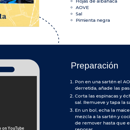
Hojas de albahaca
AOVE
Sal
Pimienta negra
Preparación
Pon en una sartén el AO
derretida, añade las pas
Corta las espinacas y éc
sal. Remueve y tapa la s
En un bol, echa la maice
mezcla a la sartén y coc
de remover hasta que esp
reposar.