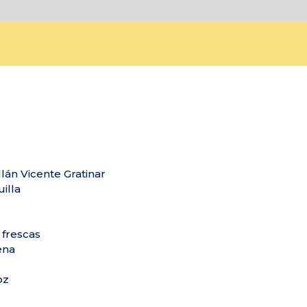
lán Vicente Gratinar
illa
 frescas
ena
oz