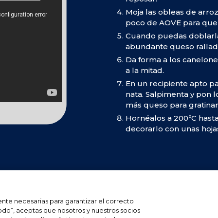
Moja las obleas de arro
poco de AOVE para que
Cuando puedas doblarlas
abundante queso rallad
Da forma a los canelone
a la mitad.
En un recipiente apto p
nata. Salpimenta y pon 
más queso para gratinar
Hornéalos a 200ºC hasta
decorarlo con unas hoja
Millán Vicente es una
ente necesarias para garantizar el correcto
todo”, aceptas que nosotros y nuestros socios