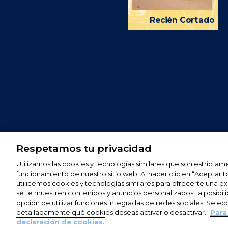
Bio
Recién Cortado
Respetamos tu privacidad
Siguenos en
Utilizamos las cookies y tecnologías similares que son estrictam
funcionamiento de nuestro sitio web. Al hacer clic en “Aceptar 
utilicemos cookies y tecnologías similares para ofrecerte una ex
se te muestren contenidos y anuncios personalizados, la posibil
opción de utilizar funciones integradas de redes sociales. Selec
CONTACTO
AVISO LEGAL
POLÍTICA DE PRIVACIDAD
POLÍT
detalladamente qué cookies deseas activar o desactivar.
Para
declaración de cookies.