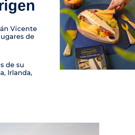
origen
lán Vicente
 lugares de
és de su
a, Irlanda,