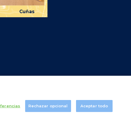
Cuñas
Rallados
 marca de
eferencias
Rechazar opcional
Aceptar todo
© MILLÁN VICENTE . TODOS LOS DERECHOS RESERVADOS