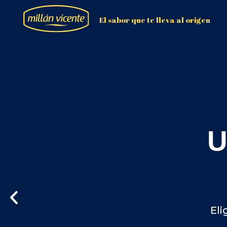
El sabor que te lleva al origen
Un 
Elige tu v