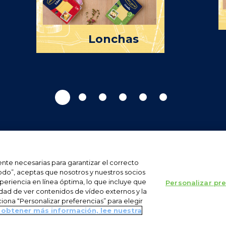
Lonchas
Millán Vicente es una
ente necesarias para garantizar el correcto
todo”, aceptas que nosotros y nuestros socios
periencia en línea óptima, lo que incluye que
Personalizar pr
idad de ver contenidos de vídeo externos y la
ciona “Personalizar preferencias” para elegir
ICA DE COOKIES
AJUSTES DE COOKIES
 obtener más información, lee nuestra