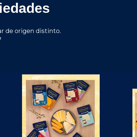
riedades
r de origen distinto.
?